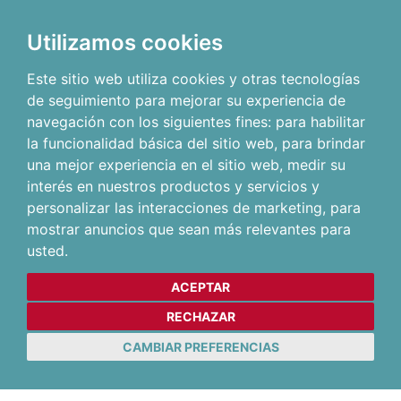
Utilizamos cookies
Este sitio web utiliza cookies y otras tecnologías
de seguimiento para mejorar su experiencia de
navegación con los siguientes fines:
para habilitar
la funcionalidad básica del sitio web
,
para brindar
una mejor experiencia en el sitio web
,
medir su
interés en nuestros productos y servicios y
personalizar las interacciones de marketing
,
para
mostrar anuncios que sean más relevantes para
usted
.
ACEPTAR
RECHAZAR
CAMBIAR PREFERENCIAS