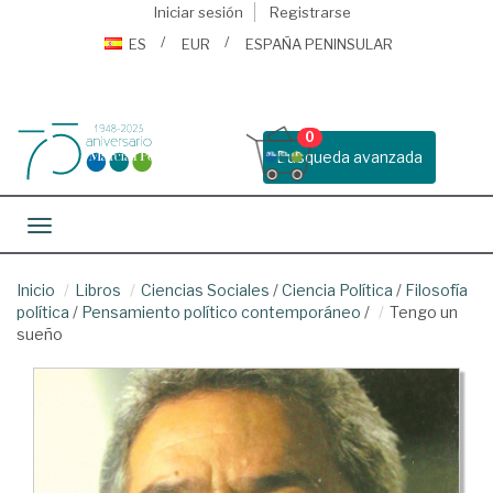
Iniciar sesión
Registrarse
ES
EUR
ESPAÑA PENINSULAR
0
Busqueda avanzada
Toggle navigation
Inicio
Libros
Ciencias Sociales
/
Ciencia Política
/
Filosofía
política
/
Pensamiento político contemporáneo
/
Tengo un
sueño