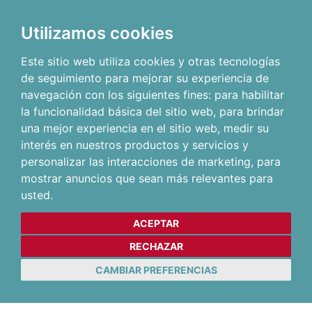
Utilizamos cookies
Este sitio web utiliza cookies y otras tecnologías
de seguimiento para mejorar su experiencia de
navegación con los siguientes fines:
para habilitar
la funcionalidad básica del sitio web
,
para brindar
una mejor experiencia en el sitio web
,
medir su
interés en nuestros productos y servicios y
personalizar las interacciones de marketing
,
para
mostrar anuncios que sean más relevantes para
usted
.
ACEPTAR
RECHAZAR
CAMBIAR PREFERENCIAS