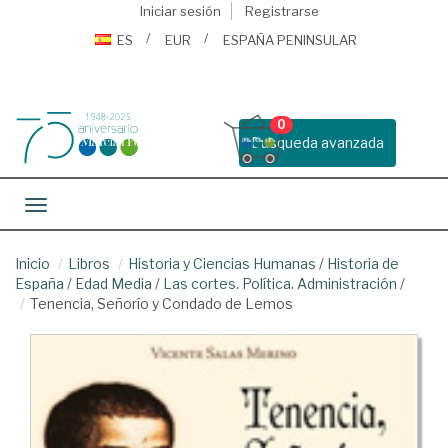
Iniciar sesión
Registrarse
ES
EUR
ESPAÑA PENINSULAR
0
Busqueda avanzada
Toggle navigation
Inicio
Libros
Historia y Ciencias Humanas
/
Historia de
España
/
Edad Media
/
Las cortes. Política. Administración
/
Tenencia, Señorío y Condado de Lemos