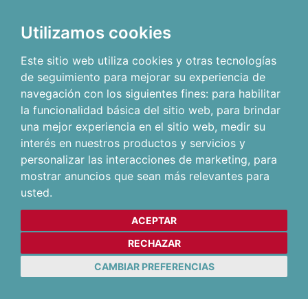
Utilizamos cookies
Este sitio web utiliza cookies y otras tecnologías
de seguimiento para mejorar su experiencia de
navegación con los siguientes fines:
para habilitar
la funcionalidad básica del sitio web
,
para brindar
una mejor experiencia en el sitio web
,
medir su
interés en nuestros productos y servicios y
personalizar las interacciones de marketing
,
para
mostrar anuncios que sean más relevantes para
usted
.
ACEPTAR
RECHAZAR
CAMBIAR PREFERENCIAS