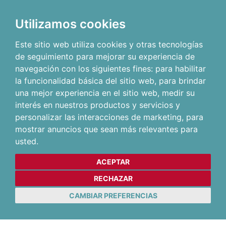
Utilizamos cookies
Este sitio web utiliza cookies y otras tecnologías
de seguimiento para mejorar su experiencia de
navegación con los siguientes fines:
para habilitar
la funcionalidad básica del sitio web
,
para brindar
una mejor experiencia en el sitio web
,
medir su
interés en nuestros productos y servicios y
personalizar las interacciones de marketing
,
para
mostrar anuncios que sean más relevantes para
usted
.
ACEPTAR
RECHAZAR
CAMBIAR PREFERENCIAS