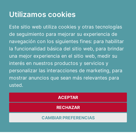
Utilizamos cookies
Este sitio web utiliza cookies y otras tecnologías
de seguimiento para mejorar su experiencia de
navegación con los siguientes fines:
para habilitar
la funcionalidad básica del sitio web
,
para brindar
una mejor experiencia en el sitio web
,
medir su
interés en nuestros productos y servicios y
personalizar las interacciones de marketing
,
para
mostrar anuncios que sean más relevantes para
usted
.
ACEPTAR
RECHAZAR
CAMBIAR PREFERENCIAS