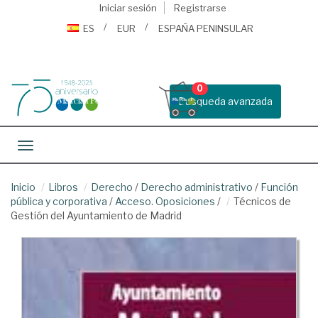
Iniciar sesión
Registrarse
ES
EUR
ESPAÑA PENINSULAR
0
Busqueda avanzada
Toggle navigation
Inicio
Libros
Derecho
/
Derecho administrativo
/
Función
pública y corporativa
/
Acceso. Oposiciones
/
Técnicos de
Gestión del Ayuntamiento de Madrid