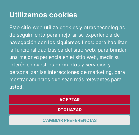
Utilizamos cookies
Este sitio web utiliza cookies y otras tecnologías
de seguimiento para mejorar su experiencia de
navegación con los siguientes fines:
para habilitar
la funcionalidad básica del sitio web
,
para brindar
una mejor experiencia en el sitio web
,
medir su
interés en nuestros productos y servicios y
personalizar las interacciones de marketing
,
para
mostrar anuncios que sean más relevantes para
usted
.
ACEPTAR
RECHAZAR
CAMBIAR PREFERENCIAS