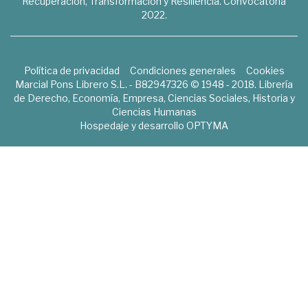
Recuperación, Transformación y Resiliencia. Convocatoria
2022.
Política de privacidad
Condiciones generales
Cookies
Marcial Pons Librero S.L. - B82947326 © 1948 - 2018. Librería
de Derecho, Economía, Empresa, Ciencias Sociales, Historia y
Ciencias Humanas
Hospedaje y desarrollo
OPTYMA