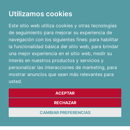
Utilizamos cookies
Este sitio web utiliza cookies y otras tecnologías
de seguimiento para mejorar su experiencia de
navegación con los siguientes fines:
para habilitar
la funcionalidad básica del sitio web
,
para brindar
una mejor experiencia en el sitio web
,
medir su
interés en nuestros productos y servicios y
personalizar las interacciones de marketing
,
para
mostrar anuncios que sean más relevantes para
usted
.
ACEPTAR
RECHAZAR
CAMBIAR PREFERENCIAS