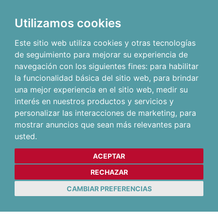
Utilizamos cookies
Este sitio web utiliza cookies y otras tecnologías
de seguimiento para mejorar su experiencia de
navegación con los siguientes fines:
para habilitar
la funcionalidad básica del sitio web
,
para brindar
una mejor experiencia en el sitio web
,
medir su
interés en nuestros productos y servicios y
personalizar las interacciones de marketing
,
para
mostrar anuncios que sean más relevantes para
usted
.
ACEPTAR
RECHAZAR
CAMBIAR PREFERENCIAS