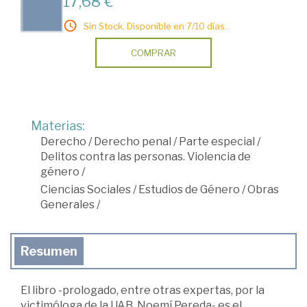
17,68 €
Sin Stock. Disponible en 7/10 días.
COMPRAR
Materias:
Derecho
/
Derecho penal
/
Parte especial
/
Delitos contra las personas. Violencia de
género
/
Ciencias Sociales
/
Estudios de Género
/
Obras
Generales
/
Resumen
El libro -prologado, entre otras expertas, por la
victimóloga de la UAB, Noemí Pereda- es el