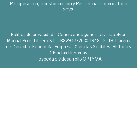
Recuperación, Transformación y Resiliencia. Convocatoria
2022.
Política de privacidad
Condiciones generales
Cookies
Marcial Pons Librero S.L. - B82947326 © 1948 - 2018. Librería
de Derecho, Economía, Empresa, Ciencias Sociales, Historia y
Ciencias Humanas
Hospedaje y desarrollo
OPTYMA