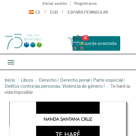
Iniciar sesión
Registrarse
ES
EUR
ESPAÑA PENINSULAR
0
Busqueda avanzada
Toggle navigation
Inicio
Libros
Derecho
/
Derecho penal
/
Parte especial
/
Delitos contra las personas. Violencia de género
/
Te haré la
vida imposible