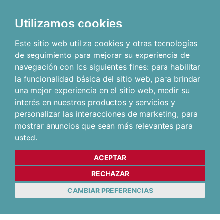
Utilizamos cookies
Este sitio web utiliza cookies y otras tecnologías
de seguimiento para mejorar su experiencia de
navegación con los siguientes fines:
para habilitar
la funcionalidad básica del sitio web
,
para brindar
una mejor experiencia en el sitio web
,
medir su
interés en nuestros productos y servicios y
personalizar las interacciones de marketing
,
para
mostrar anuncios que sean más relevantes para
usted
.
ACEPTAR
RECHAZAR
CAMBIAR PREFERENCIAS