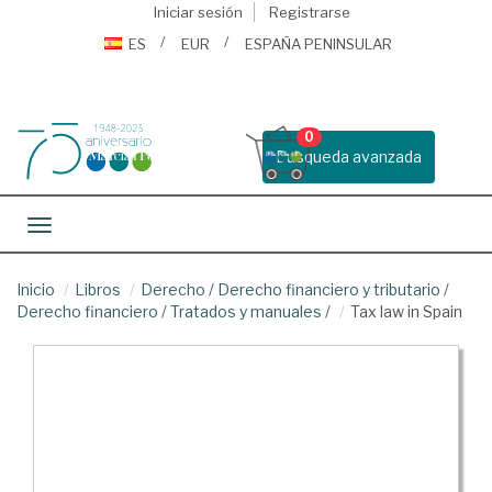
Iniciar sesión
Registrarse
ES
EUR
ESPAÑA PENINSULAR
0
Busqueda avanzada
Toggle navigation
Inicio
Libros
Derecho
/
Derecho financiero y tributario
/
Derecho financiero
/
Tratados y manuales
/
Tax law in Spain