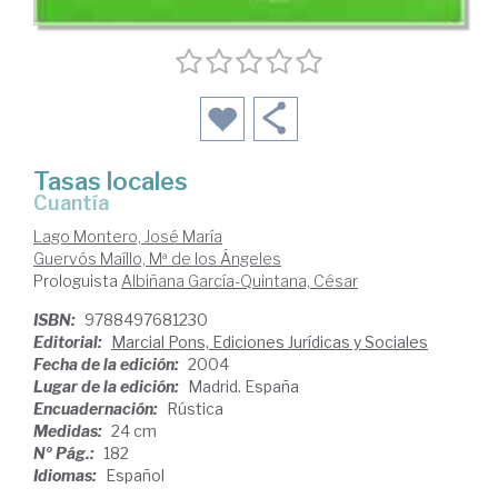
Tasas locales
cuantía
Lago Montero, José María
Guervós Maíllo, Mª de los Ángeles
Prologuista
Albiñana García-Quintana, César
ISBN:
9788497681230
Editorial:
Marcial Pons, Ediciones Jurídicas y Sociales
Fecha de la edición:
2004
Lugar de la edición:
Madrid. España
Encuadernación:
Rústica
Medidas:
24 cm
Nº Pág.:
182
Idiomas:
Español