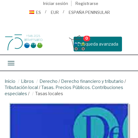
Iniciar sesión
Registrarse
ES
EUR
ESPAÑA PENINSULAR
0
Busqueda avanzada
Toggle navigation
Inicio
Libros
Derecho
/
Derecho financiero y tributario
/
Tributación local
/
Tasas. Precios Públicos. Contribuciones
especiales
/
Tasas locales