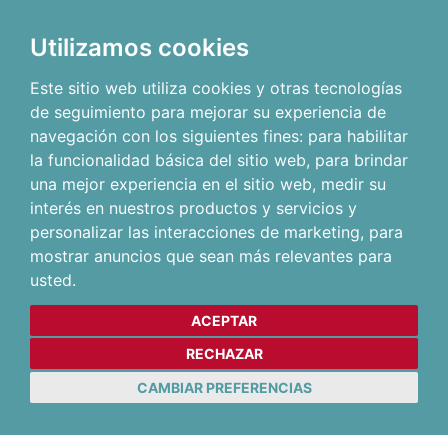
Utilizamos cookies
Este sitio web utiliza cookies y otras tecnologías
de seguimiento para mejorar su experiencia de
navegación con los siguientes fines:
para habilitar
la funcionalidad básica del sitio web
,
para brindar
una mejor experiencia en el sitio web
,
medir su
interés en nuestros productos y servicios y
personalizar las interacciones de marketing
,
para
mostrar anuncios que sean más relevantes para
usted
.
ACEPTAR
RECHAZAR
CAMBIAR PREFERENCIAS