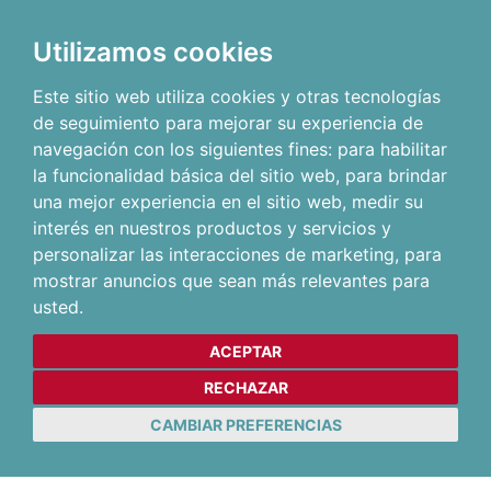
Utilizamos cookies
Este sitio web utiliza cookies y otras tecnologías
de seguimiento para mejorar su experiencia de
navegación con los siguientes fines:
para habilitar
la funcionalidad básica del sitio web
,
para brindar
una mejor experiencia en el sitio web
,
medir su
interés en nuestros productos y servicios y
personalizar las interacciones de marketing
,
para
mostrar anuncios que sean más relevantes para
usted
.
ACEPTAR
RECHAZAR
CAMBIAR PREFERENCIAS