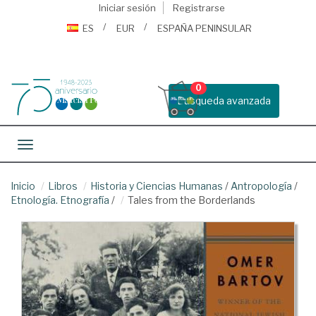
Iniciar sesión
Registrarse
ES
EUR
ESPAÑA PENINSULAR
0
Busqueda avanzada
Toggle navigation
Inicio
Libros
Historia y Ciencias Humanas
/
Antropología
/
Etnología. Etnografía
/
Tales from the Borderlands