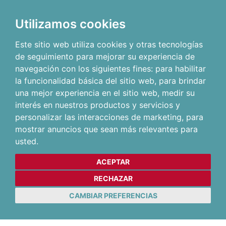
Utilizamos cookies
Este sitio web utiliza cookies y otras tecnologías
de seguimiento para mejorar su experiencia de
navegación con los siguientes fines:
para habilitar
la funcionalidad básica del sitio web
,
para brindar
una mejor experiencia en el sitio web
,
medir su
interés en nuestros productos y servicios y
personalizar las interacciones de marketing
,
para
mostrar anuncios que sean más relevantes para
usted
.
ACEPTAR
RECHAZAR
CAMBIAR PREFERENCIAS