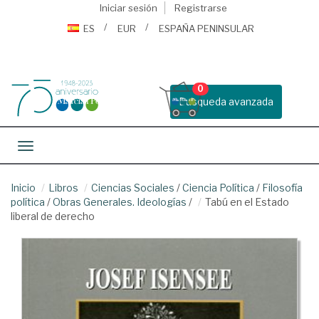
Iniciar sesión
Registrarse
ES
EUR
ESPAÑA PENINSULAR
0
Busqueda avanzada
Toggle navigation
Inicio
Libros
Ciencias Sociales
/
Ciencia Política
/
Filosofía
política
/
Obras Generales. Ideologías
/
Tabú en el Estado
liberal de derecho