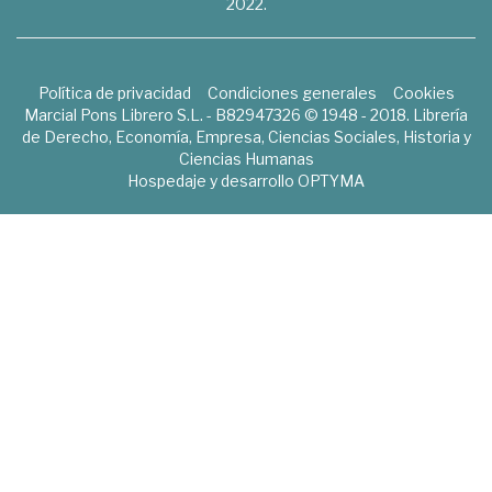
2022.
Política de privacidad
Condiciones generales
Cookies
Marcial Pons Librero S.L. - B82947326 © 1948 - 2018. Librería
de Derecho, Economía, Empresa, Ciencias Sociales, Historia y
Ciencias Humanas
Hospedaje y desarrollo
OPTYMA