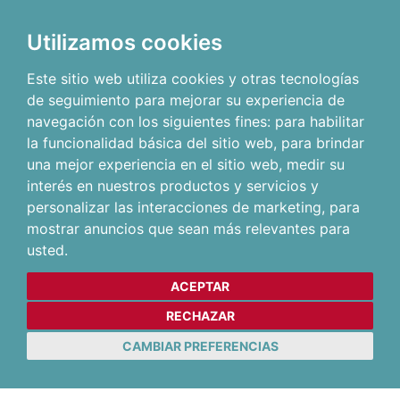
Utilizamos cookies
Este sitio web utiliza cookies y otras tecnologías
de seguimiento para mejorar su experiencia de
navegación con los siguientes fines:
para habilitar
la funcionalidad básica del sitio web
,
para brindar
una mejor experiencia en el sitio web
,
medir su
interés en nuestros productos y servicios y
personalizar las interacciones de marketing
,
para
mostrar anuncios que sean más relevantes para
usted
.
ACEPTAR
RECHAZAR
CAMBIAR PREFERENCIAS