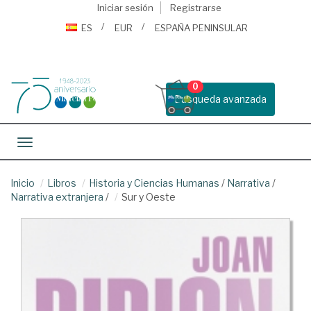
Iniciar sesión
Registrarse
ES
EUR
ESPAÑA PENINSULAR
0
Busqueda avanzada
Toggle navigation
Inicio
Libros
Historia y Ciencias Humanas
/
Narrativa
/
Narrativa extranjera
/
Sur y Oeste