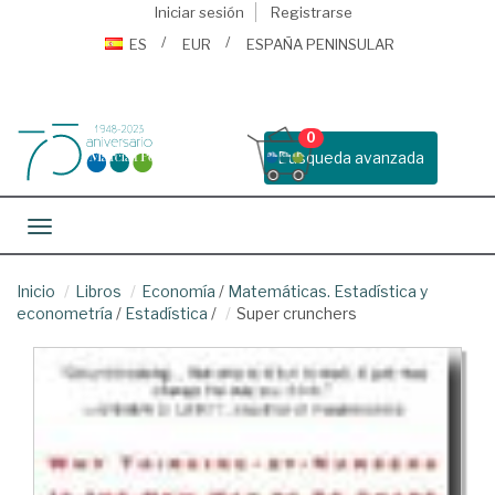
Iniciar sesión
Registrarse
ES
EUR
ESPAÑA PENINSULAR
0
Busqueda avanzada
Toggle navigation
Inicio
Libros
Economía
/
Matemáticas. Estadística y
econometría
/
Estadística
/
Super crunchers