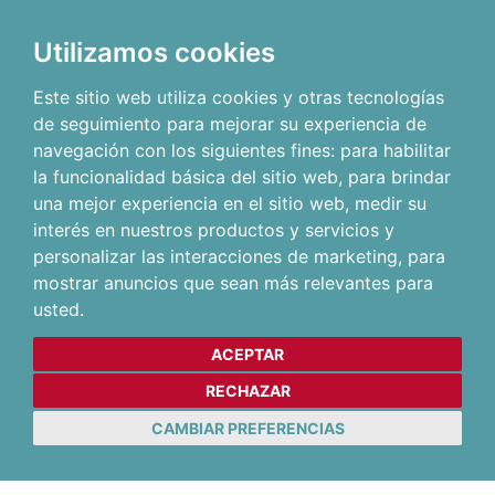
Utilizamos cookies
Este sitio web utiliza cookies y otras tecnologías
de seguimiento para mejorar su experiencia de
navegación con los siguientes fines:
para habilitar
la funcionalidad básica del sitio web
,
para brindar
una mejor experiencia en el sitio web
,
medir su
interés en nuestros productos y servicios y
personalizar las interacciones de marketing
,
para
mostrar anuncios que sean más relevantes para
usted
.
ACEPTAR
RECHAZAR
CAMBIAR PREFERENCIAS