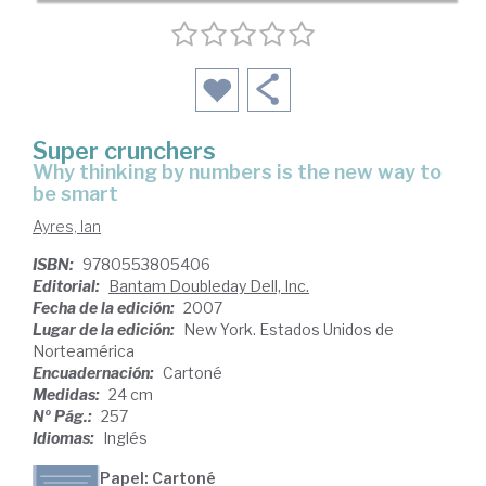
Super crunchers
why thinking by numbers is the new way to
be smart
Ayres, Ian
ISBN:
9780553805406
Editorial:
Bantam Doubleday Dell, Inc.
Fecha de la edición:
2007
Lugar de la edición:
New York. Estados Unidos de
Norteamérica
Encuadernación:
Cartoné
Medidas:
24 cm
Nº Pág.:
257
Idiomas:
Inglés
Papel: Cartoné