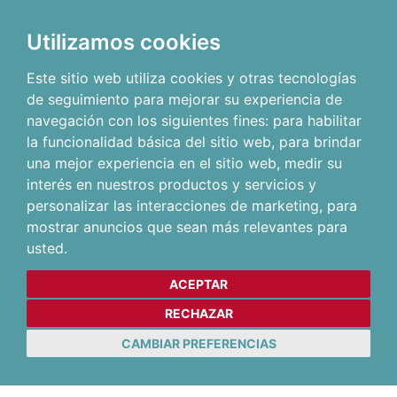
Utilizamos cookies
Este sitio web utiliza cookies y otras tecnologías
de seguimiento para mejorar su experiencia de
navegación con los siguientes fines:
para habilitar
la funcionalidad básica del sitio web
,
para brindar
una mejor experiencia en el sitio web
,
medir su
interés en nuestros productos y servicios y
personalizar las interacciones de marketing
,
para
mostrar anuncios que sean más relevantes para
usted
.
ACEPTAR
RECHAZAR
CAMBIAR PREFERENCIAS