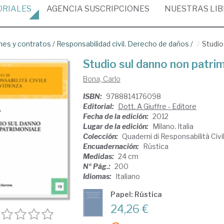
ORIALES
AGENCIA
SUSCRIPCIONES
NUESTRAS
LI
nes y contratos
/
Responsabilidad civil. Derecho de daños
/
Studio
Studio sul danno non patri
Bona, Carlo
ISBN:
9788814176098
Editorial:
Dott. A Giuffre - Editore
Fecha de la edición:
2012
Lugar de la edición:
Milano. Italia
Colección:
Quaderni di Responsabilità Civ
Encuadernación:
Rústica
Medidas:
24 cm
Nº Pág.:
200
Idiomas:
Italiano
Papel: Rústica
24,26 €