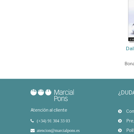
Dal
Bona
¿DUD
Atención al cliente
Com
Pre
(+34) 91 304 33 03
Polí
atencion@marcialpons.es