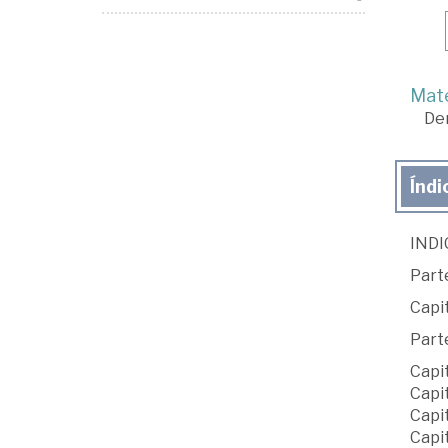
Mate
De
Índi
INDI
Part
Capi
Part
Capi
Capi
Capi
Capi