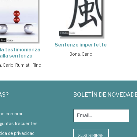
Sentenze imperfette
la testimonianza
Bona, Carlo
alla sentenza
, Carlo
;
Rumiati, Rino
AS?
BOLETÍN DE NOVEDAD
o comprar
guntas frecuentes
tica de privacidad
SUSCRIBIRSE