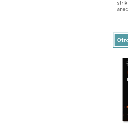
strik
anec
Otro