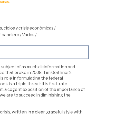
manas.
, ciclos y crisis económicas
/
financiero
/
Varios
/
 subject of as much disinformation and
sis that broke in 2008. Tim Geithner’s
is role in formulating the federal
is a triple threat: it is first-rate
ant, a cogent exposition of the importance of
f we are to succeed in diminishing the
isis, written in a clear, graceful style with