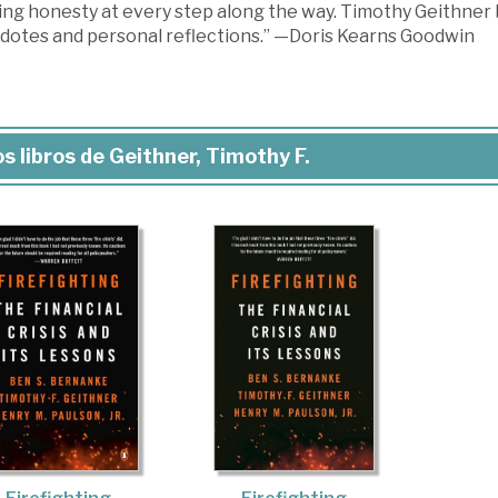
ing honesty at every step along the way. Timothy Geithner br
dotes and personal reflections.” —Doris Kearns Goodwin
s libros de Geithner, Timothy F.