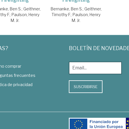
Firefighting
Firefighting
nke, Ben S.
;
Geithner,
Bernanke, Ben S.
;
Geithner,
thy F.
;
Paulson, Henry
Timothy F.
;
Paulson, Henry
M. Jr.
M. Jr.
AS?
BOLETÍN DE NOVEDAD
o comprar
guntas frecuentes
tica de privacidad
SUSCRIBIRSE