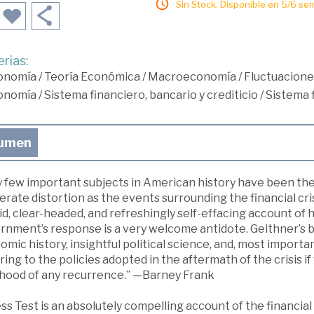
Sin Stock. Disponible en 5/6 se
rias:
onomía
/
Teoría Económica
/
Macroeconomía
/
Fluctuaciones
onomía
/
Sistema financiero, bancario y crediticio
/
Sistema 
umen
y few important subjects in American history have been the
erate distortion as the events surrounding the financial cri
d, clear-headed, and refreshingly self-effacing account of h
nment’s response is a very welcome antidote. Geithner’s book 
mic history, insightful political science, and, most import
ing to the policies adopted in the aftermath of the crisis i
lihood of any recurrence.” —Barney Frank
ss Test is an absolutely compelling account of the financial cr