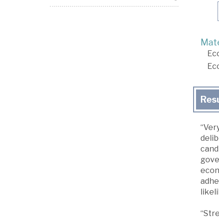
Mate
Ec
Ec
Res
“Ver
delib
candi
gover
econo
adher
like
“Stre