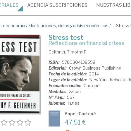
ORIALES
AGENCIA
SUSCRIPCIONES
NUESTRAS
LI
croeconomía
/
Fluctuaciones, ciclos y crisis económicas
/
Stress 
Stress test
reflections on financial crises
Geithner, Timothy F.
ISBN:
9780804138598
Editorial:
Crown Business Publishing
Fecha de la edición:
2014
Lugar de la edición:
New York. Reino Unid
Encuadernación:
Cartoné
Medidas:
23 cm
Nº Pág.:
567
Idiomas:
Inglés
Papel: Cartoné
47,51 €