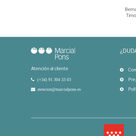
Berna
Timo
¿DUD
Atención al cliente
Com
Pre
(+34) 91 304 33 03
Polí
atencion@marcialpons.es