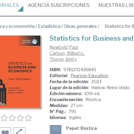
ORIALES
AGENCIA
SUSCRIPCIONES
NUESTRAS
LI
ica y econometría
/
Estadística
/
Obras generales
/
Statistics for
Statistics for Business an
Newbold, Paul
Carlson, William L.
Thorne, Betty
ISBN:
9781292436845
Editorial:
Pearson Education
Fecha de la edición:
2023
Lugar de la edición:
Harlow. Reino Unido
Edición número:
10th ed.
Encuadernación:
Rústica
Medidas:
27 cm
Nº Pág.:
795
Idiomas:
Inglés
Papel: Rústica