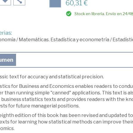
60,31 €
Stock en librería. Envío en 24/4
rias:
onomía
/
Matemáticas. Estadística y econometría
/
Estadísti
umen
ssic text for accuracy and statistical precision.
stics for Business and Economics enables readers to conduc
r than running simple "canned" applications. This text is al
 business statistics texts and provides readers with the 
sts for future managerial positions.
eighth edition of this book has been revised and updated t
exts for learning how statistical methods can improve their
omics.