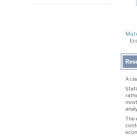
Mate
Ec
Res
A cla
Stati
rathe
most
analy
The 
cont
econ