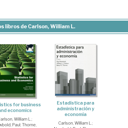
s libros de Carlson, William L.
Estadística para
istics for business
administración y
and economics
economía
arlson, William L.
;
Carlson, William L.
;
bold, Paul
;
Thorne,