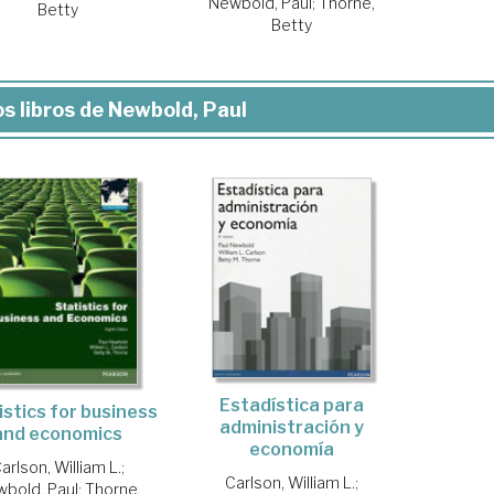
Newbold, Paul
;
Thorne,
Betty
Betty
s libros de Newbold, Paul
Estadística para
istics for business
administración y
and economics
economía
arlson, William L.
;
Carlson, William L.
;
bold, Paul
;
Thorne,