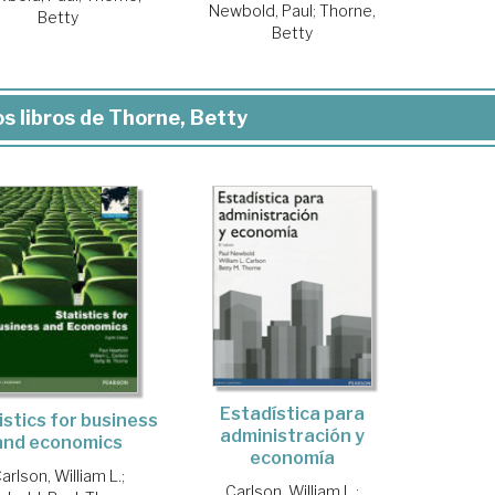
Newbold, Paul
;
Thorne,
Betty
Betty
s libros de Thorne, Betty
Estadística para
istics for business
administración y
and economics
economía
arlson, William L.
;
Carlson, William L.
;