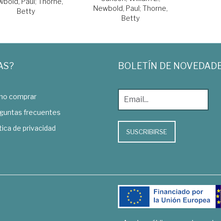
bold, Paul
;
Thorne,
Newbold, Paul
;
Thorne,
Betty
Betty
AS?
BOLETÍN DE NOVEDAD
o comprar
guntas frecuentes
tica de privacidad
SUSCRIBIRSE