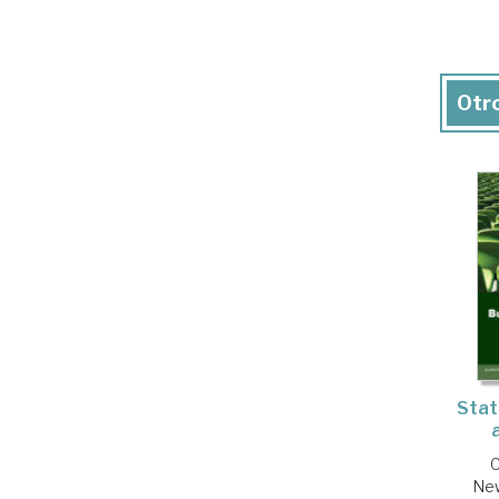
Otro
Stat
C
New