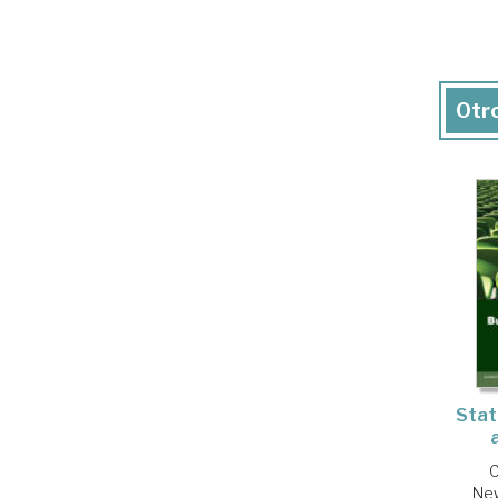
Otro
Stat
C
New