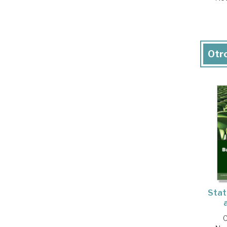
Otro
Stat
C