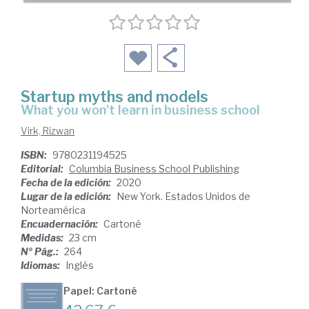
Startup myths and models
what you won't learn in business school
Virk, Rizwan
ISBN:
9780231194525
Editorial:
Columbia Business School Publishing
Fecha de la edición:
2020
Lugar de la edición:
New York. Estados Unidos de
Norteamérica
Encuadernación:
Cartoné
Medidas:
23 cm
Nº Pág.:
264
Idiomas:
Inglés
Papel: Cartoné