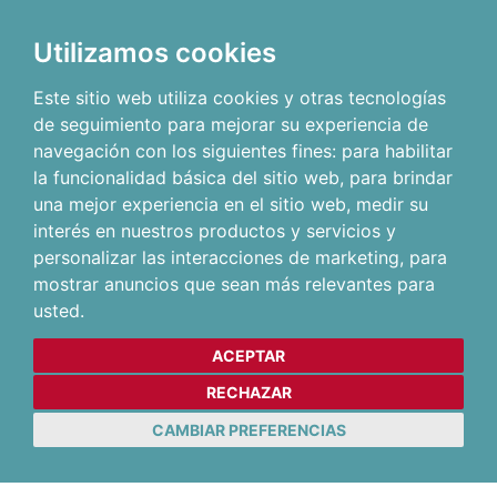
Utilizamos cookies
Este sitio web utiliza cookies y otras tecnologías
de seguimiento para mejorar su experiencia de
navegación con los siguientes fines:
para habilitar
la funcionalidad básica del sitio web
,
para brindar
una mejor experiencia en el sitio web
,
medir su
interés en nuestros productos y servicios y
personalizar las interacciones de marketing
,
para
mostrar anuncios que sean más relevantes para
usted
.
ACEPTAR
RECHAZAR
CAMBIAR PREFERENCIAS