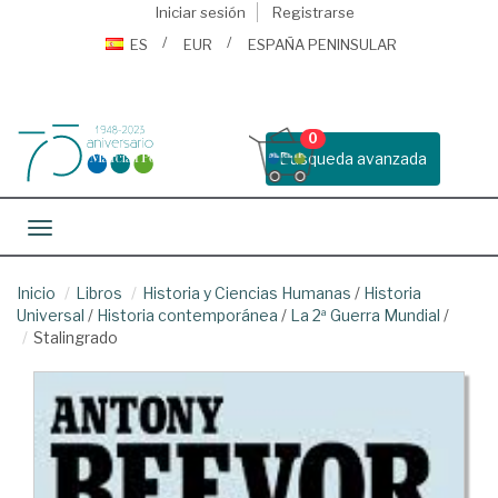
Iniciar sesión
Registrarse
ES
EUR
ESPAÑA PENINSULAR
0
Busqueda avanzada
Toggle navigation
Inicio
Libros
Historia y Ciencias Humanas
/
Historia
Universal
/
Historia contemporánea
/
La 2ª Guerra Mundial
/
Stalingrado