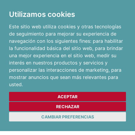
Utilizamos cookies
Este sitio web utiliza cookies y otras tecnologías
de seguimiento para mejorar su experiencia de
navegación con los siguientes fines:
para habilitar
la funcionalidad básica del sitio web
,
para brindar
una mejor experiencia en el sitio web
,
medir su
interés en nuestros productos y servicios y
personalizar las interacciones de marketing
,
para
mostrar anuncios que sean más relevantes para
usted
.
ACEPTAR
RECHAZAR
CAMBIAR PREFERENCIAS