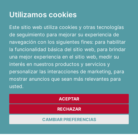
Utilizamos cookies
Este sitio web utiliza cookies y otras tecnologías
de seguimiento para mejorar su experiencia de
navegación con los siguientes fines:
para habilitar
la funcionalidad básica del sitio web
,
para brindar
una mejor experiencia en el sitio web
,
medir su
interés en nuestros productos y servicios y
personalizar las interacciones de marketing
,
para
mostrar anuncios que sean más relevantes para
usted
.
ACEPTAR
RECHAZAR
CAMBIAR PREFERENCIAS