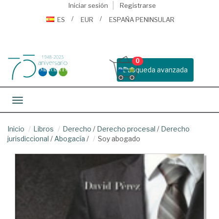
Iniciar sesión
Registrarse
ES
EUR
ESPAÑA PENINSULAR
0
Busqueda avanzada
Toggle navigation
Inicio
Libros
Derecho
/
Derecho procesal
/
Derecho
jurisdiccional
/
Abogacía
/
Soy abogado