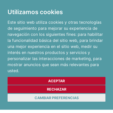
Utilizamos cookies
Este sitio web utiliza cookies y otras tecnologías
de seguimiento para mejorar su experiencia de
navegación con los siguientes fines:
para habilitar
la funcionalidad básica del sitio web
,
para brindar
una mejor experiencia en el sitio web
,
medir su
interés en nuestros productos y servicios y
personalizar las interacciones de marketing
,
para
mostrar anuncios que sean más relevantes para
usted
.
ACEPTAR
RECHAZAR
CAMBIAR PREFERENCIAS