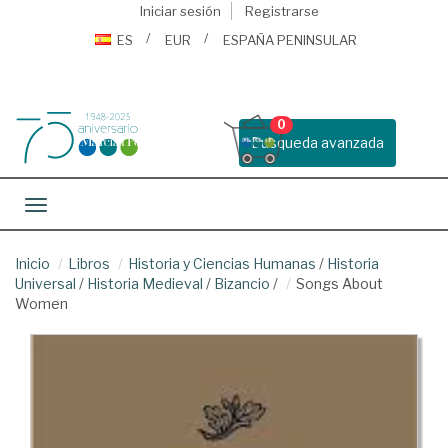
Iniciar sesión
Registrarse
ES
EUR
ESPAÑA PENINSULAR
0
Busqueda avanzada
Toggle navigation
Inicio
Libros
Historia y Ciencias Humanas
/
Historia
Universal
/
Historia Medieval
/
Bizancio
/
Songs About
Women