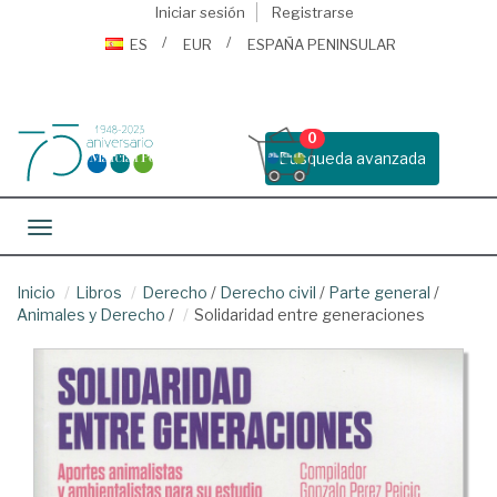
Iniciar sesión
Registrarse
ES
EUR
ESPAÑA PENINSULAR
0
Busqueda avanzada
Toggle navigation
Inicio
Libros
Derecho
/
Derecho civil
/
Parte general
/
Animales y Derecho
/
Solidaridad entre generaciones