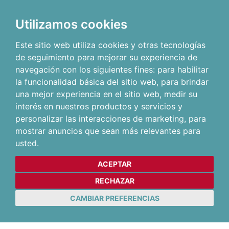
Utilizamos cookies
Este sitio web utiliza cookies y otras tecnologías
de seguimiento para mejorar su experiencia de
navegación con los siguientes fines:
para habilitar
la funcionalidad básica del sitio web
,
para brindar
una mejor experiencia en el sitio web
,
medir su
interés en nuestros productos y servicios y
personalizar las interacciones de marketing
,
para
mostrar anuncios que sean más relevantes para
usted
.
ACEPTAR
RECHAZAR
CAMBIAR PREFERENCIAS