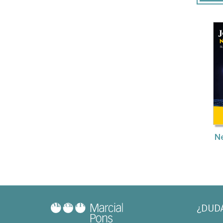
N
¿DUD