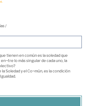
s.
ías
/
 que tienen en común es la soledad que
 en¬tre lo más singular de cada uno, la
olectivo?
 la Soledad y el Co¬mún, es la condición
Igualdad.