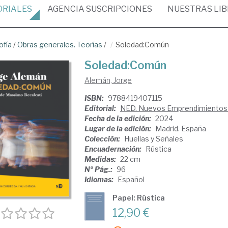
ORIALES
AGENCIA
SUSCRIPCIONES
NUESTRAS
LI
ofía
/
Obras generales. Teorías
/
Soledad:Común
Soledad:Común
Alemán, Jorge
ISBN:
9788419407115
Editorial:
NED. Nuevos Emprendimientos E
Fecha de la edición:
2024
Lugar de la edición:
Madrid. España
Colección:
Huellas y Señales
Encuadernación:
Rústica
Medidas:
22 cm
Nº Pág.:
96
Idiomas:
Español
Papel: Rústica
12,90 €