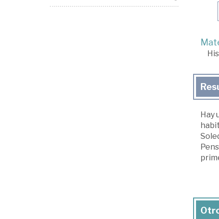
Mate
His
Res
Hay u
habit
Soled
Pensa
prime
Otro