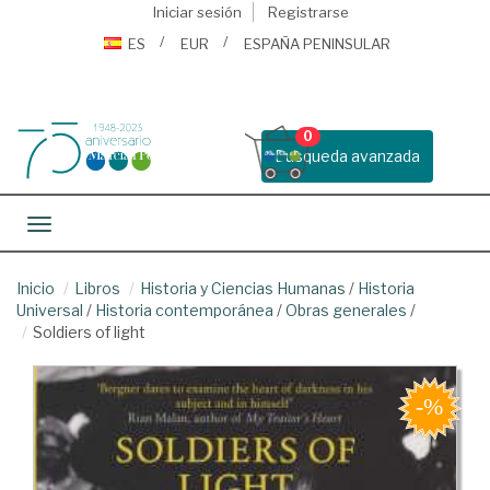
Iniciar sesión
Registrarse
ES
EUR
ESPAÑA PENINSULAR
0
Busqueda avanzada
Toggle navigation
Inicio
Libros
Historia y Ciencias Humanas
/
Historia
Universal
/
Historia contemporánea
/
Obras generales
/
Soldiers of light