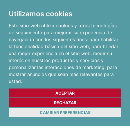
Utilizamos cookies
Este sitio web utiliza cookies y otras tecnologías
de seguimiento para mejorar su experiencia de
navegación con los siguientes fines:
para habilitar
la funcionalidad básica del sitio web
,
para brindar
una mejor experiencia en el sitio web
,
medir su
interés en nuestros productos y servicios y
personalizar las interacciones de marketing
,
para
mostrar anuncios que sean más relevantes para
usted
.
ACEPTAR
RECHAZAR
CAMBIAR PREFERENCIAS