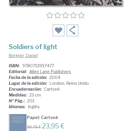
Soldiers of light
Bergner, Daniel
ISBN:
9780713997477
Editorial:
Allen Lane Publishers
Fecha de la edición:
2004
Lugar de la edición:
London. Reino Unido
Encuadernación:
Cartoné
Medidas:
23 cm
Nº Pág.:
201
Idiomas:
Inglés
Papel: Cartoné
23,95 €
30,75 €