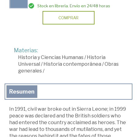
Stock en librería. Envío en 24/48 horas
COMPRAR
Materias:
Historia y Ciencias Humanas
/
Historia
Universal
/
Historia contemporánea
/
Obras
generales
/
Resumen
In 1991, civil war broke out in Sierra Leone; in 1999
peace was declared and the British soldiers who
had entered the country acclaimed as heroes. The
war had lead to thousands of mutilations, and yet
the reasons behind it and the fates of those