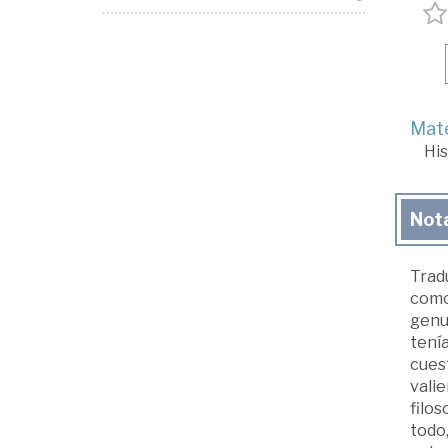
Mate
His
Not
Tradu
como
genui
tení
cuest
valie
filos
todo,