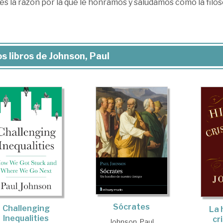
es la razón por la que le honramos y saludamos como la filos
s libros de Johnson, Paul
Sócrates
Challenging
La 
Inequalities
cr
Johnson, Paul