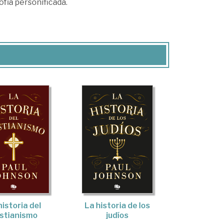
ofía personificada.
historia del
La historia de los
istianismo
judíos