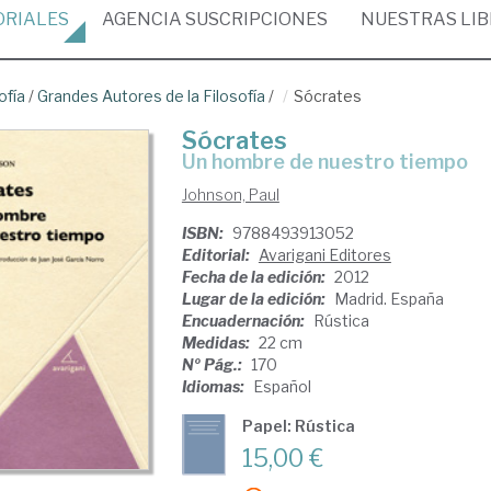
ORIALES
AGENCIA
SUSCRIPCIONES
NUESTRAS
LI
ofía
/
Grandes Autores de la Filosofía
/
Sócrates
Sócrates
un hombre de nuestro tiempo
Johnson, Paul
ISBN:
9788493913052
Editorial:
Avarigani Editores
Fecha de la edición:
2012
Lugar de la edición:
Madrid. España
Encuadernación:
Rústica
Medidas:
22 cm
Nº Pág.:
170
Idiomas:
Español
Papel: Rústica
15,00 €