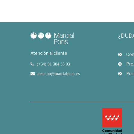
¿DUD
Atención al cliente
Com
Pre
(+34) 91 304 33 03
Polí
atencion@marcialpons.es