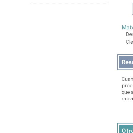
Mate
De
Cie
Res
Cuan
proce
que s
enca
Otro