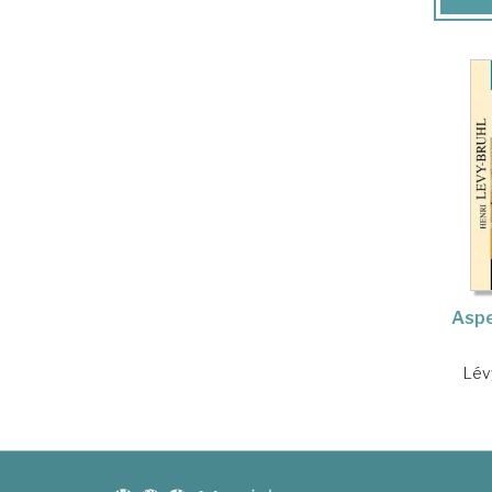
Aspe
Lév