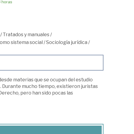
8 horas
/
Tratados y manuales
/
como sistema social
/
Sociología jurídica
/
esde materias que se ocupan del estudio
o. Durante mucho tiempo, existieron juristas
 Derecho, pero han sido pocas las