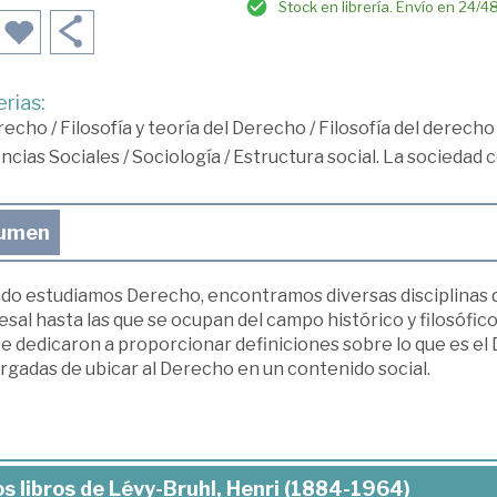
Stock en librería. Envío en 24/4
rias:
recho
/
Filosofía y teoría del Derecho
/
Filosofía del derecho
ncias Sociales
/
Sociología
/
Estructura social. La sociedad 
umen
do estudiamos Derecho, encontramos diversas disciplinas d
sal hasta las que se ocupan del campo histórico y filosófic
e dedicaron a proporcionar definiciones sobre lo que es el
rgadas de ubicar al Derecho en un contenido social.
s libros de Lévy-Bruhl, Henri (1884-1964)