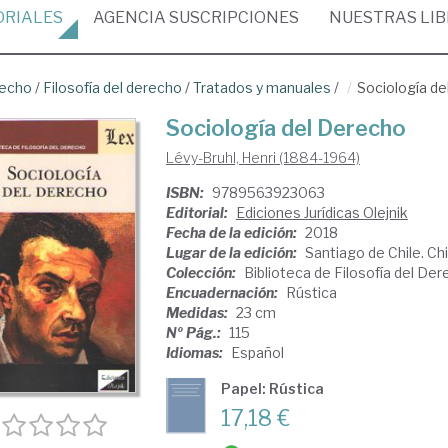
ORIALES
AGENCIA
SUSCRIPCIONES
NUESTRAS
LI
recho
/
Filosofía del derecho
/
Tratados y manuales
/
Sociología d
Sociología del Derecho
Lévy-Bruhl, Henri (1884-1964)
ISBN:
9789563923063
Editorial:
Ediciones Jurídicas Olejnik
Fecha de la edición:
2018
Lugar de la edición:
Santiago de Chile. Chi
Colección:
Biblioteca de Filosofía del De
Encuadernación:
Rústica
Medidas:
23 cm
Nº Pág.:
115
Idiomas:
Español
Papel: Rústica
17,18 €