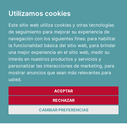
Utilizamos cookies
Este sitio web utiliza cookies y otras tecnologías
de seguimiento para mejorar su experiencia de
navegación con los siguientes fines:
para habilitar
la funcionalidad básica del sitio web
,
para brindar
una mejor experiencia en el sitio web
,
medir su
interés en nuestros productos y servicios y
personalizar las interacciones de marketing
,
para
mostrar anuncios que sean más relevantes para
usted
.
ACEPTAR
RECHAZAR
CAMBIAR PREFERENCIAS