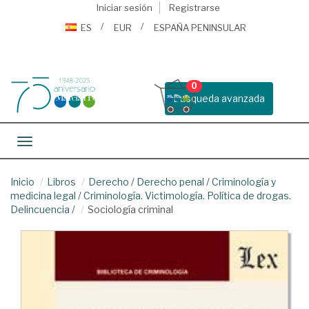
Iniciar sesión
Registrarse
ES
EUR
ESPAÑA PENINSULAR
0
Busqueda avanzada
Toggle navigation
Inicio
Libros
Derecho
/
Derecho penal
/
Criminología y
medicina legal
/
Criminología. Victimología. Política de drogas.
Delincuencia
/
Sociología criminal