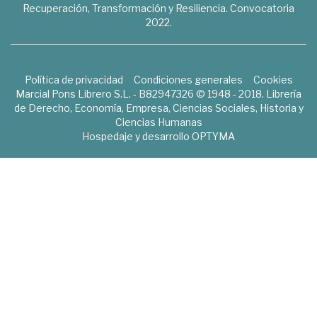
Recuperación, Transformación y Resiliencia. Convocatoria
2022.
Política de privacidad
Condiciones generales
Cookies
Marcial Pons Librero S.L. - B82947326 © 1948 - 2018. Librería
de Derecho, Economía, Empresa, Ciencias Sociales, Historia y
Ciencias Humanas
Hospedaje y desarrollo
OPTYMA