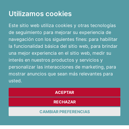
Utilizamos cookies
Este sitio web utiliza cookies y otras tecnologías
de seguimiento para mejorar su experiencia de
navegación con los siguientes fines:
para habilitar
la funcionalidad básica del sitio web
,
para brindar
una mejor experiencia en el sitio web
,
medir su
interés en nuestros productos y servicios y
personalizar las interacciones de marketing
,
para
mostrar anuncios que sean más relevantes para
usted
.
ACEPTAR
RECHAZAR
CAMBIAR PREFERENCIAS