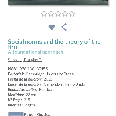
Social norms and the theory of the
firm
a foundational approach
Stevens, Douglas E.
ISBN:
9781108437455
Editorial:
Cambridge University Press
Fecha de la edición:
2018
Lugar de la edición:
Cambridge . Reino Unido
Encuadernación:
Rústica
Medidas:
22 cm
Nº Pág.:
215
Idiomas:
Inglés
Papel: Rústica