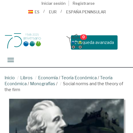
Iniciar sesión
Registrarse
ES
EUR
ESPAÑA PENINSULAR
0
Busqueda avanzada
Toggle navigation
Inicio
Libros
Economía
/
Teoría Económica
/
Teoría
Económica
/
Monografías
/
Social norms and the theory of
the firm