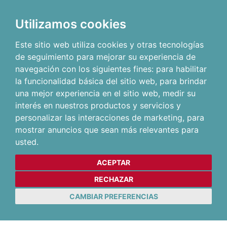
Utilizamos cookies
Este sitio web utiliza cookies y otras tecnologías
de seguimiento para mejorar su experiencia de
navegación con los siguientes fines:
para habilitar
la funcionalidad básica del sitio web
,
para brindar
una mejor experiencia en el sitio web
,
medir su
interés en nuestros productos y servicios y
personalizar las interacciones de marketing
,
para
mostrar anuncios que sean más relevantes para
usted
.
ACEPTAR
RECHAZAR
CAMBIAR PREFERENCIAS