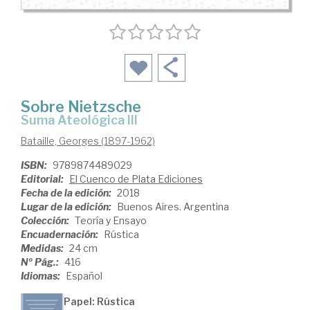
Sobre Nietzsche
Suma Ateológica III
Bataille, Georges (1897-1962)
ISBN:
9789874489029
Editorial:
El Cuenco de Plata Ediciones
Fecha de la edición:
2018
Lugar de la edición:
Buenos Aires. Argentina
Colección:
Teoría y Ensayo
Encuadernación:
Rústica
Medidas:
24 cm
Nº Pág.:
416
Idiomas:
Español
Papel: Rústica