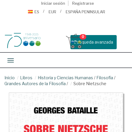
Iniciar sesión
Registrarse
ES
EUR
ESPAÑA PENINSULAR
0
Busqueda avanzada
Toggle navigation
Inicio
Libros
Historia y Ciencias Humanas
/
Filosofía
/
Grandes Autores de la Filosofía
/
Sobre Nietzsche