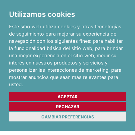
Utilizamos cookies
Este sitio web utiliza cookies y otras tecnologías
de seguimiento para mejorar su experiencia de
navegación con los siguientes fines:
para habilitar
la funcionalidad básica del sitio web
,
para brindar
una mejor experiencia en el sitio web
,
medir su
interés en nuestros productos y servicios y
personalizar las interacciones de marketing
,
para
mostrar anuncios que sean más relevantes para
usted
.
ACEPTAR
RECHAZAR
CAMBIAR PREFERENCIAS