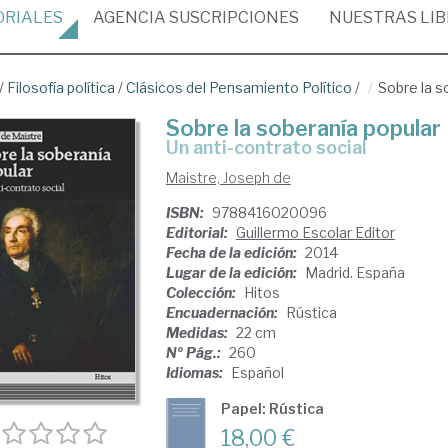
ORIALES
AGENCIA
SUSCRIPCIONES
NUESTRAS
LI
/
Filosofía política
/
Clásicos del Pensamiento Político
/
Sobre la s
Sobre la soberanía popular
un anti-contrato social
Maistre, Joseph de
ISBN:
9788416020096
Editorial:
Guillermo Escolar Editor
Fecha de la edición:
2014
Lugar de la edición:
Madrid. España
Colección:
Hitos
Encuadernación:
Rústica
Medidas:
22 cm
Nº Pág.:
260
Idiomas:
Español
Papel: Rústica
18,00 €