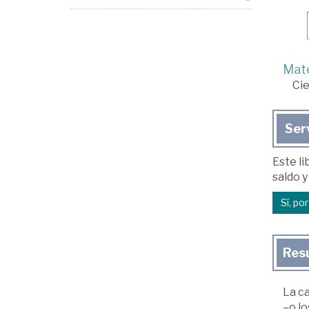
Mate
Cie
Ser
Este li
saldo y
Sí, po
Res
La c
–o l