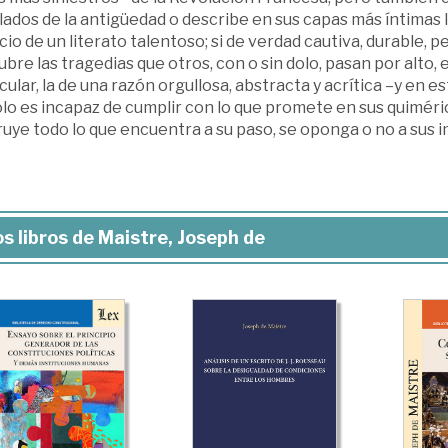
ados de la antigüedad o describe en sus capas más íntimas l
icio de un literato talentoso; si de verdad cautiva, durable
bre las tragedias que otros, con o sin dolo, pasan por alto
cular, la de una razón orgullosa, abstracta y acrítica –y en 
lo es incapaz de cumplir con lo que promete en sus quiméri
uye todo lo que encuentra a su paso, se oponga o no a sus 
s libros de Maistre, Joseph de