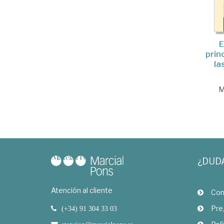
E
prin
la
M
¿DUD
Atención al cliente
Com
Pre
(+34) 91 304 33 03