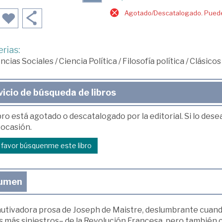
Agotado/Descatalogado. Puede 
rias:
ncias Sociales
/
Ciencia Política
/
Filosofía política
/
Clásicos
vicio de búsqueda de libros
bro está agotado o descatalogado por la editorial. Si lo des
 ocasión.
r favor búsquenme este libro
umen
autivadora prosa de Joseph de Maistre, deslumbrante cuando
os más siniestros– de la Revolución Francesa, pero también