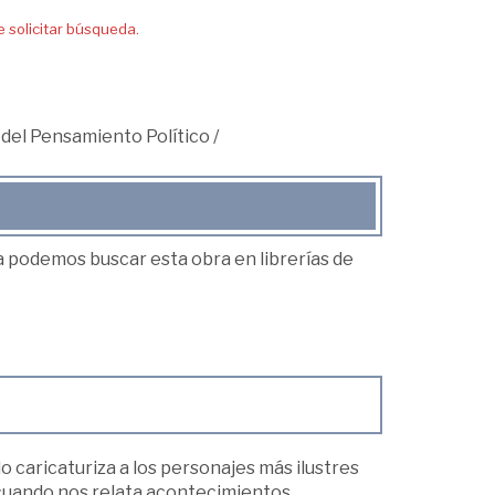
solicitar búsqueda.
 del Pensamiento Político
/
ea podemos buscar esta obra en librerías de
 caricaturiza a los personajes más ilustres
 cuando nos relata acontecimientos