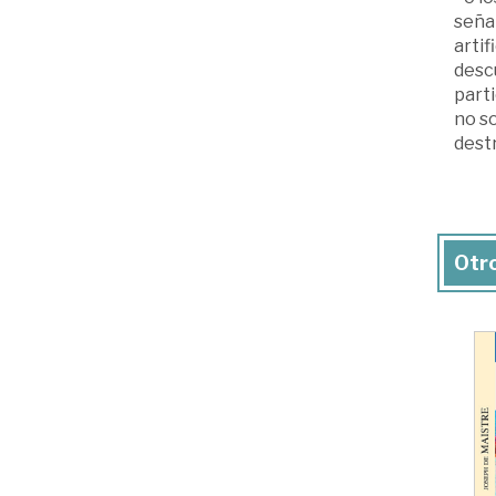
señal
artif
descu
parti
no so
destr
Otro