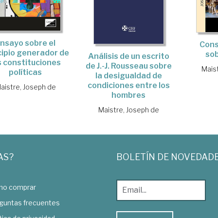
nsayo sobre el
Cons
cipio generador de
sob
Análisis de un escrito
s constituciones
de J.-J. Rousseau sobre
Mais
políticas
la desigualdad de
condiciones entre los
aistre, Joseph de
hombres
Maistre, Joseph de
AS?
BOLETÍN DE NOVEDAD
o comprar
guntas frecuentes