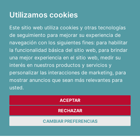
Utilizamos cookies
Este sitio web utiliza cookies y otras tecnologías
de seguimiento para mejorar su experiencia de
navegación con los siguientes fines:
para habilitar
la funcionalidad básica del sitio web
,
para brindar
una mejor experiencia en el sitio web
,
medir su
interés en nuestros productos y servicios y
personalizar las interacciones de marketing
,
para
mostrar anuncios que sean más relevantes para
usted
.
ACEPTAR
RECHAZAR
CAMBIAR PREFERENCIAS