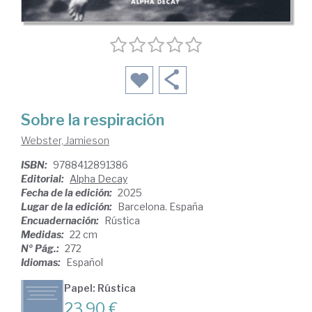
Sobre la respiración
Webster, Jamieson
ISBN:
9788412891386
Editorial:
Alpha Decay
Fecha de la edición:
2025
Lugar de la edición:
Barcelona. España
Encuadernación:
Rústica
Medidas:
22 cm
Nº Pág.:
272
Idiomas:
Español
Papel: Rústica
23,90 €