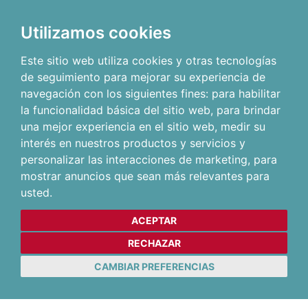
Utilizamos cookies
Este sitio web utiliza cookies y otras tecnologías
de seguimiento para mejorar su experiencia de
navegación con los siguientes fines:
para habilitar
la funcionalidad básica del sitio web
,
para brindar
una mejor experiencia en el sitio web
,
medir su
interés en nuestros productos y servicios y
personalizar las interacciones de marketing
,
para
mostrar anuncios que sean más relevantes para
usted
.
ACEPTAR
RECHAZAR
CAMBIAR PREFERENCIAS