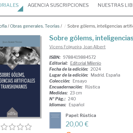
ORIALES
AGENCIA
SUSCRIPCIONES
NUESTRAS
LI
ofía
/
Obras generales. Teorías
/
Sobre gólems, inteligencias artif
Sobre gólems, inteligencias
Vicens Folgueira, Joan Albert
ISBN:
9788419884572
Editorial:
Editorial Milenio
Fecha de la edición:
2024
Lugar de la edición:
Madrid. España
Colección:
Ensayo
Encuadernación:
Rústica
Medidas:
23 cm
Nº Pág.:
240
Idiomas:
Español
Papel: Rústica
20,00 €