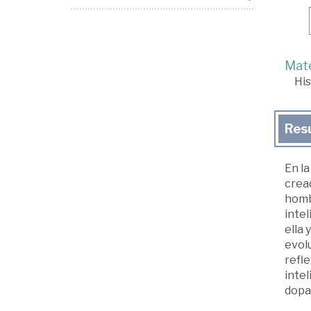
Mate
His
Res
En la
cread
hombr
intel
ella 
evol
refle
intel
dopaj