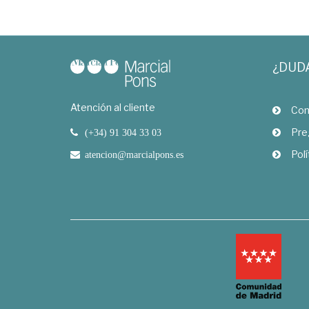
¿DUD
Atención al cliente
Com
Pre
(+34) 91 304 33 03
Polí
atencion@marcialpons.es