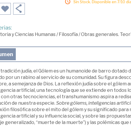
Sin Stock. Disponible en 7/10 día
rias:
toria y Ciencias Humanas
/
Filosofía
/
Obras generales. Teor
umen
 tradición judía, el Gólem es un humanoide de barro dotado
o por un rabino al servicio de su comunidad. Su figura desc
e, a semejanza de Dios. La reflexión judía sobre el gólem a
igencia artificial, una tecnología que se extiende en todos
y con otras tecnociencias, el transhumanismo aspira a redise
ución de nuestra especie.
Sobre gólems, inteligencias artifi
xión filosófica sobre el mito del gólem y su significado para
igencia artificial y su influencia social, y sobre las propues
e generalizado, “muerte de la muerte”) y las polémicas que 