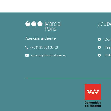
¿DUD
Atención al cliente
Com
Pre
(+34) 91 304 33 03
Polí
atencion@marcialpons.es