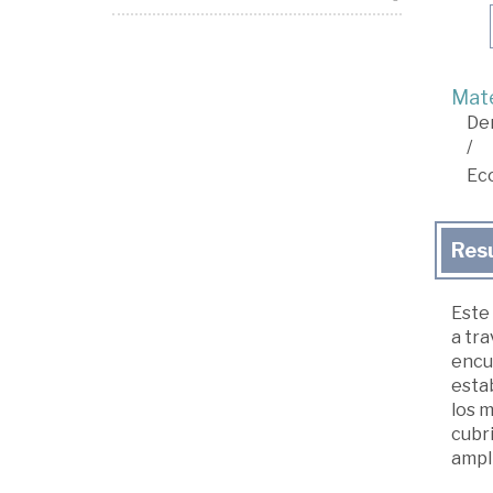
Mate
De
/
Ec
Res
Este
a tra
encu
estab
los 
cubr
ampl