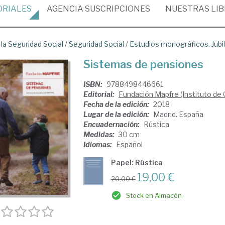
ORIALES
AGENCIA
SUSCRIPCIONES
NUESTRAS
LI
 la Seguridad Social
/
Seguridad Social
/
Estudios monográficos. Jubil
Sistemas de pensiones
ISBN:
9788498446661
Editorial:
Fundación Mapfre (Instituto de 
Fecha de la edición:
2018
Lugar de la edición:
Madrid. España
Encuadernación:
Rústica
Medidas:
30 cm
Idiomas:
Español
Papel: Rústica
19,00 €
20,00 €
Stock en Almacén