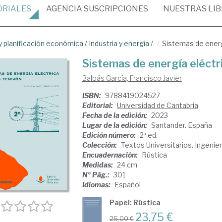
ORIALES
AGENCIA
SUSCRIPCIONES
NUESTRAS
LI
 planificación económica
/
Industria y energía
/
Sistemas de energí
Sistemas de energía eléctri
Balbás García, Francisco Javier
ISBN:
9788419024527
Editorial:
Universidad de Cantabria
Fecha de la edición:
2023
Lugar de la edición:
Santander. España
Edición número:
2ª ed.
Colección:
Textos Universitarios. Ingenier
Encuadernación:
Rústica
Medidas:
24 cm
Nº Pág.:
301
Idiomas:
Español
Papel: Rústica
23,75 €
25,00 €