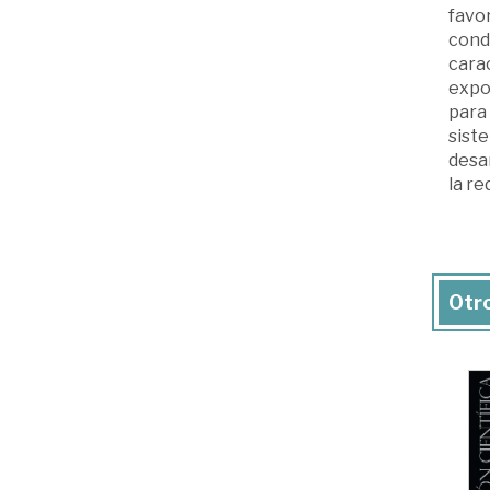
favor
condi
carac
expon
para 
siste
desa
la re
Otro