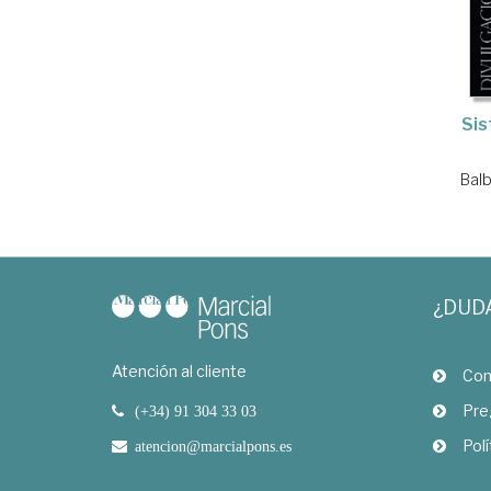
Sis
Balb
¿DUD
Atención al cliente
Com
Pre
(+34) 91 304 33 03
Polí
atencion@marcialpons.es