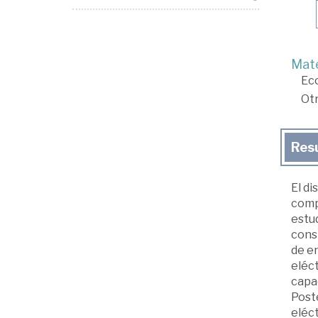
Mate
Ec
Ot
Res
El di
comp
estud
const
de en
eléct
capa
Post
eléct