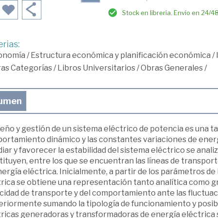
Stock en librería. Envío en 24/4
rias:
onomía
/
Estructura económica y planificación económica
/
ras Categorías
/
Libros Universitarios
/
Obras Generales
/
umen
seño y gestión de un sistema eléctrico de potencia es una 
ortamiento dinámico y las constantes variaciones de energí
iar y favorecer la estabilidad del sistema eléctrico se anal
ituyen, entre los que se encuentran las líneas de transpor
ergía eléctrica. Inicialmente, a partir de los parámetros de
rica se obtiene una representación tanto analítica como grá
cidad de transporte y del comportamiento ante las fluctua
eriormente sumando la tipología de funcionamiento y posibi
ricas generadoras y transformadoras de energía eléctrica se