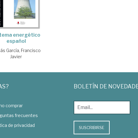
tema energético
español
ás García, Francisco
Javier
AS?
BOLETÍN DE NOVEDAD
o comprar
guntas frecuentes
tica de privacidad
SUSCRIBIRSE