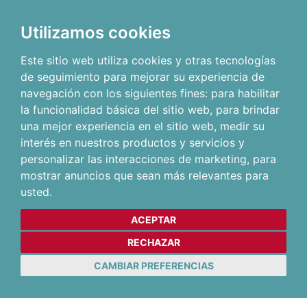
Utilizamos cookies
Este sitio web utiliza cookies y otras tecnologías
de seguimiento para mejorar su experiencia de
navegación con los siguientes fines:
para habilitar
la funcionalidad básica del sitio web
,
para brindar
una mejor experiencia en el sitio web
,
medir su
interés en nuestros productos y servicios y
personalizar las interacciones de marketing
,
para
mostrar anuncios que sean más relevantes para
usted
.
ACEPTAR
RECHAZAR
CAMBIAR PREFERENCIAS