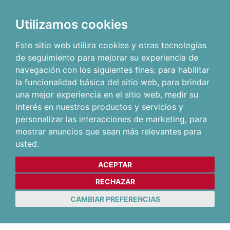
Utilizamos cookies
Este sitio web utiliza cookies y otras tecnologías
de seguimiento para mejorar su experiencia de
navegación con los siguientes fines:
para habilitar
la funcionalidad básica del sitio web
,
para brindar
una mejor experiencia en el sitio web
,
medir su
interés en nuestros productos y servicios y
personalizar las interacciones de marketing
,
para
mostrar anuncios que sean más relevantes para
usted
.
ACEPTAR
RECHAZAR
CAMBIAR PREFERENCIAS