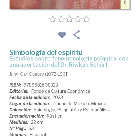
Simbología del espíritu
Estudios sobre fenomenología psíquica, con
una aportación del Dr. Riwkah Schärf
Jung, Carl Gustav (1875-1961)
ISBN:
9789681608323
Editorial:
Fondo de Cultura Económica
Fecha de la edición:
2023
Lugar de la edición:
Ciudad de México. México
Colección:
Psicología, Psiquiatría y Psicoanálisis
Encuadernación:
Rústica
Medidas:
22 cm
Nº Pág.:
331
Idiomas:
Español