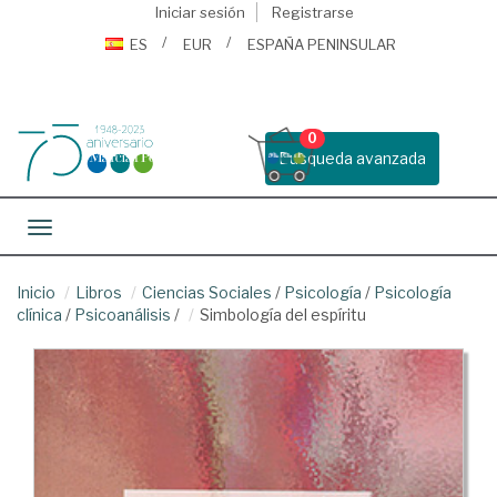
Iniciar sesión
Registrarse
ES
EUR
ESPAÑA PENINSULAR
0
Busqueda avanzada
Toggle navigation
Inicio
Libros
Ciencias Sociales
/
Psicología
/
Psicología
clínica
/
Psicoanálisis
/
Simbología del espíritu