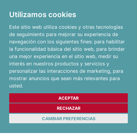
Utilizamos cookies
Este sitio web utiliza cookies y otras tecnologías
de seguimiento para mejorar su experiencia de
navegación con los siguientes fines:
para habilitar
la funcionalidad básica del sitio web
,
para brindar
una mejor experiencia en el sitio web
,
medir su
interés en nuestros productos y servicios y
personalizar las interacciones de marketing
,
para
mostrar anuncios que sean más relevantes para
usted
.
ACEPTAR
RECHAZAR
CAMBIAR PREFERENCIAS