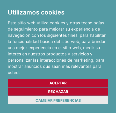
Utilizamos cookies
Este sitio web utiliza cookies y otras tecnologías
de seguimiento para mejorar su experiencia de
navegación con los siguientes fines:
para habilitar
la funcionalidad básica del sitio web
,
para brindar
una mejor experiencia en el sitio web
,
medir su
interés en nuestros productos y servicios y
personalizar las interacciones de marketing
,
para
mostrar anuncios que sean más relevantes para
usted
.
ACEPTAR
RECHAZAR
CAMBIAR PREFERENCIAS