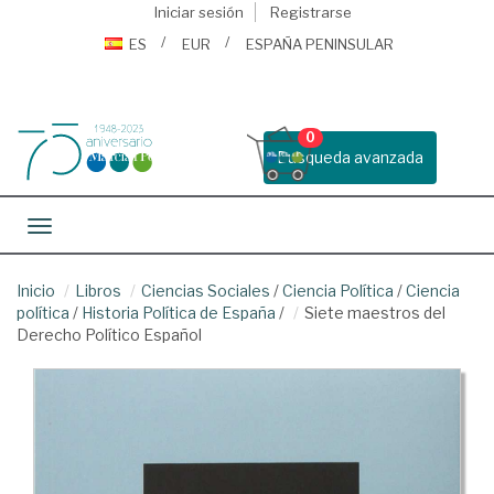
Iniciar sesión
Registrarse
ES
EUR
ESPAÑA PENINSULAR
0
Busqueda avanzada
Toggle navigation
Inicio
Libros
Ciencias Sociales
/
Ciencia Política
/
Ciencia
política
/
Historia Política de España
/
Siete maestros del
Derecho Político Español