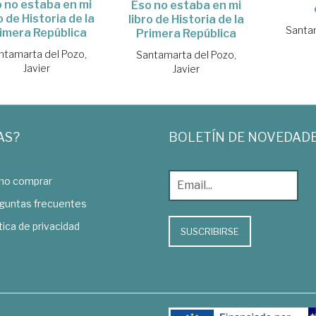
 no estaba en mi
Eso no estaba en mi
o de Historia de la
libro de Historia de la
Santam
imera República
Primera República
ntamarta del Pozo,
Santamarta del Pozo,
Javier
Javier
AS?
BOLETÍN DE NOVEDAD
o comprar
guntas frecuentes
tica de privacidad
SUSCRIBIRSE