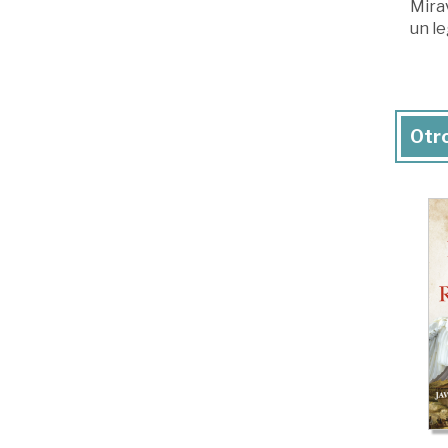
Mirav
un le
Otro