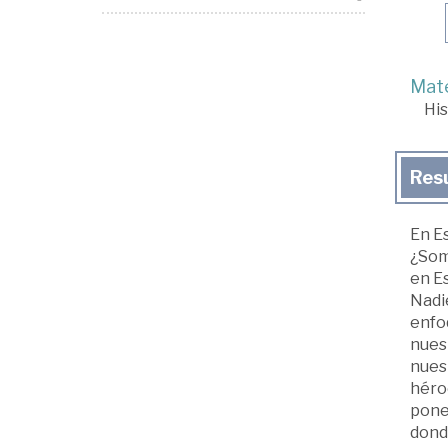
Mate
His
Res
En E
¿Som
en Es
Nadie
enfo
nuest
nuest
héro
poner
dond