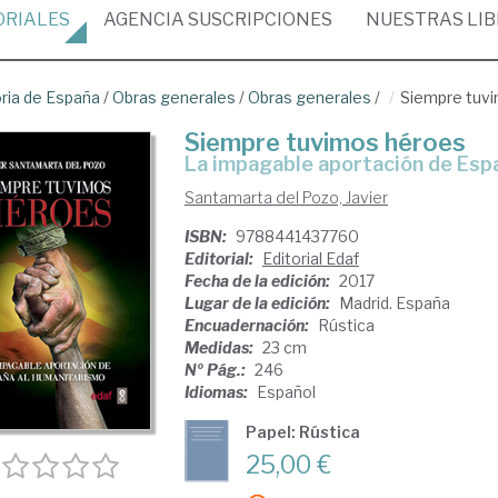
ORIALES
AGENCIA
SUSCRIPCIONES
NUESTRAS
LI
oria de España
/
Obras generales
/
Obras generales
/
Siempre tuv
Siempre tuvimos héroes
la impagable aportación de Esp
Santamarta del Pozo, Javier
ISBN:
9788441437760
Editorial:
Editorial Edaf
Fecha de la edición:
2017
Lugar de la edición:
Madrid. España
Encuadernación:
Rústica
Medidas:
23 cm
Nº Pág.:
246
Idiomas:
Español
Papel: Rústica
25,00 €