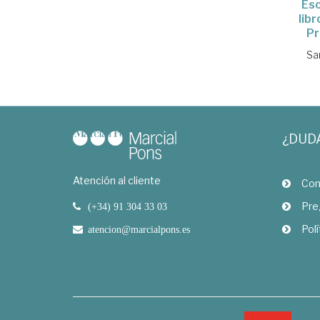
Eso
libr
Pr
Sa
¿DUD
Atención al cliente
Com
Pre
(+34) 91 304 33 03
Polí
atencion@marcialpons.es