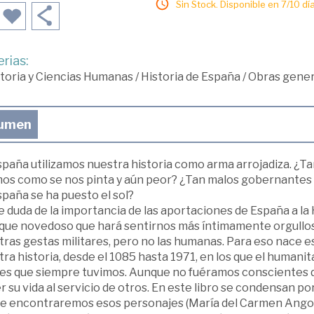
Sin Stock. Disponible en 7/10 día
rias:
toria y Ciencias Humanas
/
Historia de España
/
Obras gener
umen
spaña utilizamos nuestra historia como arma arrojadiza. ¿
os como se nos pinta y aún peor? ¿Tan malos gobernantes
paña se ha puesto el sol?
 duda de la importancia de las aportaciones de España a la 
que novedoso que hará sentirnos más íntimamente orgullosos
ras gestas militares, pero no las humanas. Para eso nace e
ra historia, desde el 1085 hasta 1971, en los que el humanit
es que siempre tuvimos. Aunque no fuéramos conscientes d
 su vida al servicio de otros. En este libro se condensan po
e encontraremos esos personajes (María del Carmen Angolot