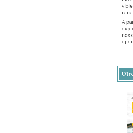
viole
rendi
A par
expo
nos o
opera
Otro