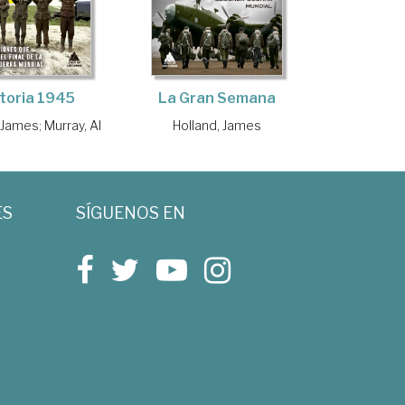
La Gran Semana
toria 1945
Holland, James
, James
;
Murray, Al
ES
SÍGUENOS EN