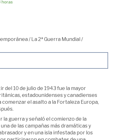
8 horas
ntemporánea
/
La 2ª Guerra Mundial
/
ir del 10 de julio de 1943 fue la mayor
 británicas, estadounidenses y canadienses
a comenzar el asalto a la Fortaleza Europa,
spués.
la guerra y señaló el comienzo de la
ue una de las campañas más dramáticas y
brasador y en una isla infestada por los
ados participaron en combates de una