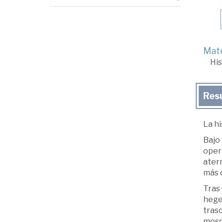
Mate
His
Res
La hi
Bajo 
opera
aterr
más 
Tras
hegem
trasc
mosqu