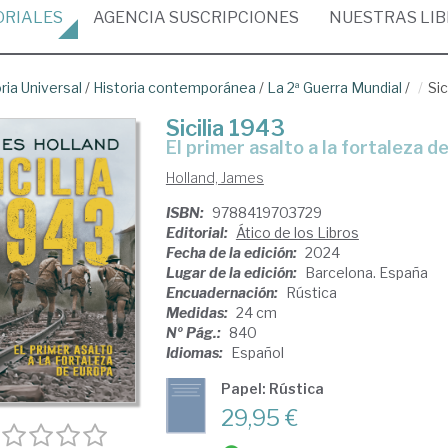
ORIALES
AGENCIA
SUSCRIPCIONES
NUESTRAS
LI
ria Universal
/
Historia contemporánea
/
La 2ª Guerra Mundial
/
Sic
Sicilia 1943
el primer asalto a la fortaleza 
Holland, James
ISBN:
9788419703729
Editorial:
Ático de los Libros
Fecha de la edición:
2024
Lugar de la edición:
Barcelona. España
Encuadernación:
Rústica
Medidas:
24 cm
Nº Pág.:
840
Idiomas:
Español
Papel: Rústica
29,95 €