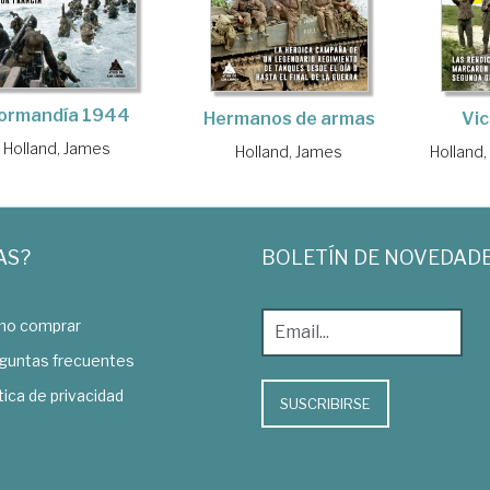
ormandía 1944
Vic
Hermanos de armas
Holland, James
Holland
Holland, James
AS?
BOLETÍN DE NOVEDAD
o comprar
guntas frecuentes
tica de privacidad
SUSCRIBIRSE