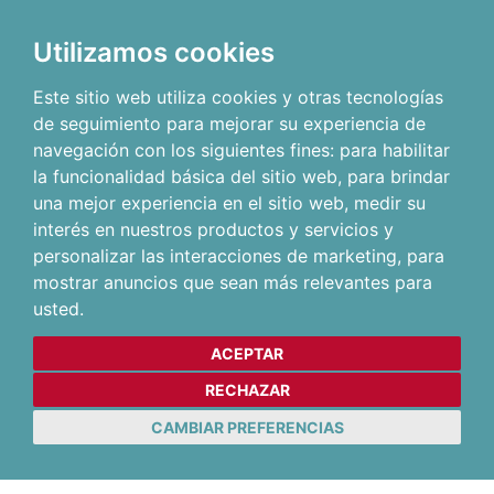
Utilizamos cookies
Este sitio web utiliza cookies y otras tecnologías
de seguimiento para mejorar su experiencia de
navegación con los siguientes fines:
para habilitar
la funcionalidad básica del sitio web
,
para brindar
una mejor experiencia en el sitio web
,
medir su
interés en nuestros productos y servicios y
personalizar las interacciones de marketing
,
para
mostrar anuncios que sean más relevantes para
usted
.
ACEPTAR
RECHAZAR
CAMBIAR PREFERENCIAS