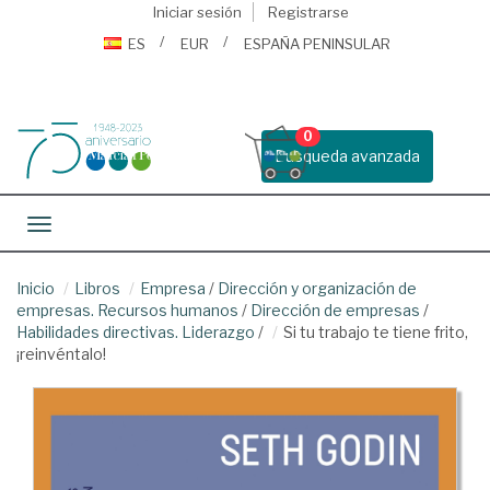
Iniciar sesión
Registrarse
ES
EUR
ESPAÑA PENINSULAR
0
Busqueda avanzada
Toggle navigation
Inicio
Libros
Empresa
/
Dirección y organización de
empresas. Recursos humanos
/
Dirección de empresas
/
Habilidades directivas. Liderazgo
/
Si tu trabajo te tiene frito,
¡reinvéntalo!