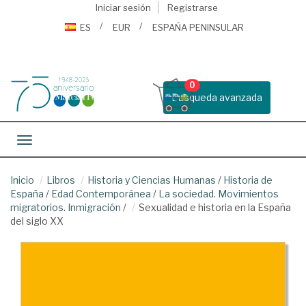
Iniciar sesión
Registrarse
ES
EUR
ESPAÑA PENINSULAR
0
Busqueda avanzada
Toggle navigation
Inicio
Libros
Historia y Ciencias Humanas
/
Historia de
España
/
Edad Contemporánea
/
La sociedad. Movimientos
migratorios. Inmigración
/
Sexualidad e historia en la España
del siglo XX