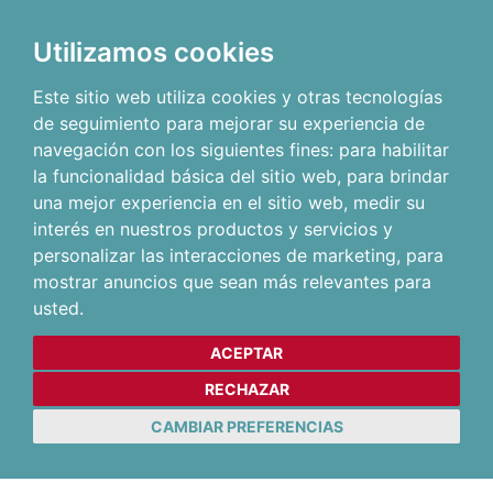
Utilizamos cookies
Este sitio web utiliza cookies y otras tecnologías
de seguimiento para mejorar su experiencia de
navegación con los siguientes fines:
para habilitar
la funcionalidad básica del sitio web
,
para brindar
una mejor experiencia en el sitio web
,
medir su
interés en nuestros productos y servicios y
personalizar las interacciones de marketing
,
para
mostrar anuncios que sean más relevantes para
usted
.
ACEPTAR
RECHAZAR
CAMBIAR PREFERENCIAS