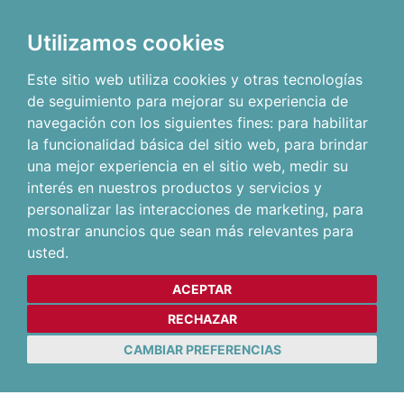
Utilizamos cookies
Este sitio web utiliza cookies y otras tecnologías
de seguimiento para mejorar su experiencia de
navegación con los siguientes fines:
para habilitar
la funcionalidad básica del sitio web
,
para brindar
una mejor experiencia en el sitio web
,
medir su
interés en nuestros productos y servicios y
personalizar las interacciones de marketing
,
para
mostrar anuncios que sean más relevantes para
usted
.
ACEPTAR
RECHAZAR
CAMBIAR PREFERENCIAS