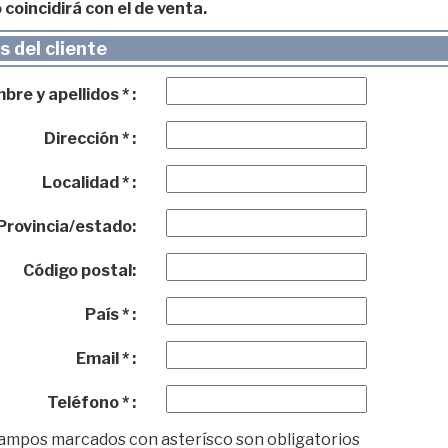
 coincidirá con el de venta.
 del cliente
re y apellidos * :
Dirección * :
Localidad * :
Provincia/estado:
Código postal:
País * :
Email * :
Teléfono * :
campos marcados con asterísco son obligatorios