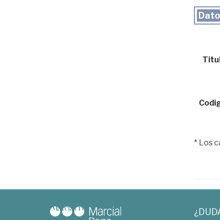
Dato
Titul
Codig
* Los 
¿DUD