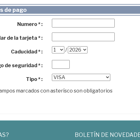
s de pago
Numero * :
ar de la tarjeta * :
/
Caducidad * :
o de seguridad * :
Tipo * :
campos marcados con asterísco son obligatorios
AS?
BOLETÍN DE NOVEDAD