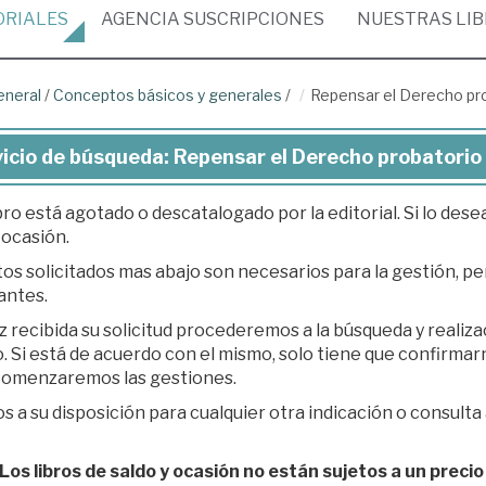
ORIALES
AGENCIA
SUSCRIPCIONES
NUESTRAS
LI
eneral
/
Conceptos básicos y generales
/
Repensar el Derecho pr
icio de búsqueda: Repensar el Derecho probatorio
bro está agotado o descatalogado por la editorial. Si lo des
 ocasión.
os solicitados mas abajo son necesarios para la gestión, per
antes.
z recibida su solicitud procederemos a la búsqueda y realiz
á de acuerdo con el mismo, solo tiene que confirmarnos su presupuesto en respuesta a nuestro e-
 comenzaremos las gestiones.
 a su disposición para cualquier otra indicación o consulta 
os libros de saldo y ocasión no están sujetos a un precio 