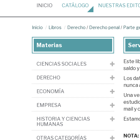
(CURRENT)
INICIO
CATÁLOGO
NUESTRAS
EDIT
Inicio
Libros
Derecho
/
Derecho penal
/
Parte g
Materias
Serv
Este li
CIENCIAS SOCIALES
saldo y
DERECHO
Los dat
nunca 
ECONOMÍA
Una ve
estudio. Si est
EMPRESA
mail y
HISTORIA Y CIENCIAS
Estamos
HUMANAS
NOTA: L
OTRAS CATEGORÍAS