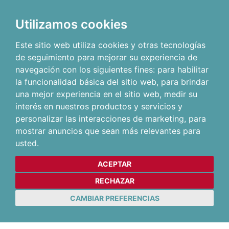
Utilizamos cookies
Este sitio web utiliza cookies y otras tecnologías
de seguimiento para mejorar su experiencia de
navegación con los siguientes fines:
para habilitar
la funcionalidad básica del sitio web
,
para brindar
una mejor experiencia en el sitio web
,
medir su
interés en nuestros productos y servicios y
personalizar las interacciones de marketing
,
para
mostrar anuncios que sean más relevantes para
usted
.
ACEPTAR
RECHAZAR
CAMBIAR PREFERENCIAS