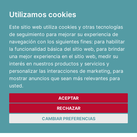
Utilizamos cookies
Este sitio web utiliza cookies y otras tecnologías
de seguimiento para mejorar su experiencia de
navegación con los siguientes fines:
para habilitar
la funcionalidad básica del sitio web
,
para brindar
una mejor experiencia en el sitio web
,
medir su
interés en nuestros productos y servicios y
personalizar las interacciones de marketing
,
para
mostrar anuncios que sean más relevantes para
usted
.
ACEPTAR
RECHAZAR
CAMBIAR PREFERENCIAS