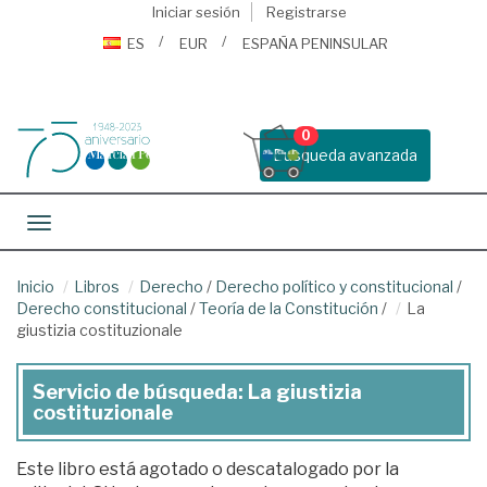
Iniciar sesión
Registrarse
ES
EUR
ESPAÑA PENINSULAR
0
Busqueda avanzada
Toggle navigation
Inicio
Libros
Derecho
/
Derecho político y constitucional
/
Derecho constitucional
/
Teoría de la Constitución
/
La
giustizia costituzionale
Servicio de búsqueda: La giustizia
costituzionale
Este libro está agotado o descatalogado por la