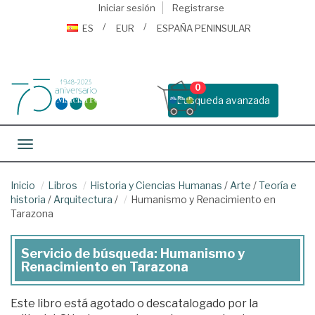
Iniciar sesión
Registrarse
ES
EUR
ESPAÑA PENINSULAR
0
Busqueda avanzada
Toggle navigation
Inicio
Libros
Historia y Ciencias Humanas
/
Arte
/
Teoría e
historia
/
Arquitectura
/
Humanismo y Renacimiento en
Tarazona
Servicio de búsqueda: Humanismo y
Renacimiento en Tarazona
Este libro está agotado o descatalogado por la