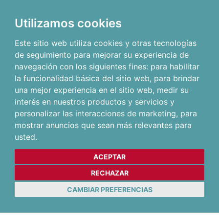
Utilizamos cookies
Este sitio web utiliza cookies y otras tecnologías
de seguimiento para mejorar su experiencia de
navegación con los siguientes fines:
para habilitar
la funcionalidad básica del sitio web
,
para brindar
una mejor experiencia en el sitio web
,
medir su
interés en nuestros productos y servicios y
personalizar las interacciones de marketing
,
para
mostrar anuncios que sean más relevantes para
usted
.
ACEPTAR
RECHAZAR
CAMBIAR PREFERENCIAS